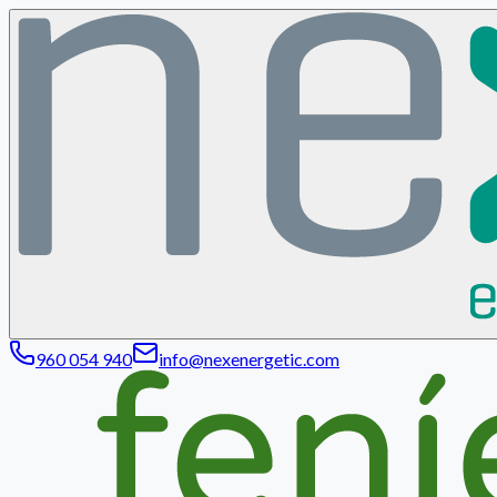
960 054 940
info@nexenergetic.com