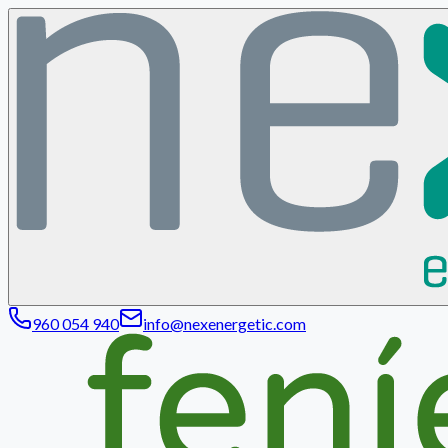
960 054 940
info@nexenergetic.com