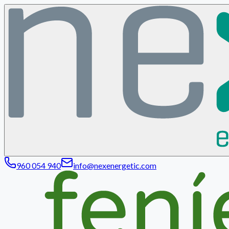
960 054 940
info@nexenergetic.com