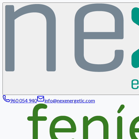
960 054 940
info@nexenergetic.com