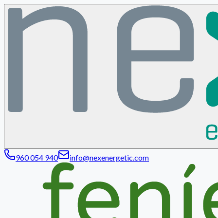
960 054 940
info@nexenergetic.com