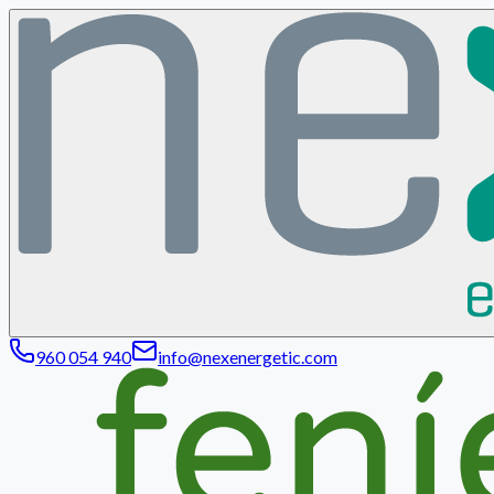
960 054 940
info@nexenergetic.com